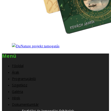
Menü
Főoldal
Árak
Programajánló
Szigetköz
Galéria
Hírek
Dokumentumtár
Foglalási és lemondási feltételek