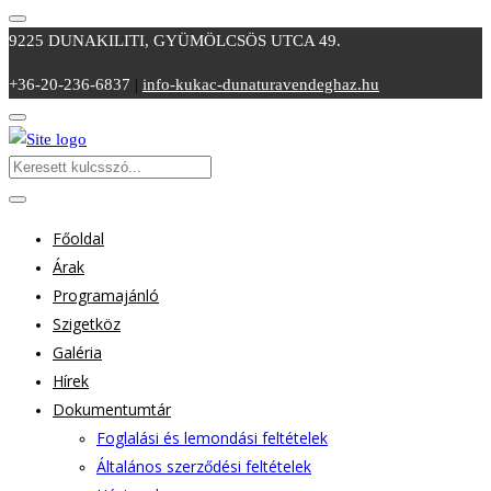
9225 DUNAKILITI, GYÜMÖLCSÖS UTCA 49.
+36-20-236-6837
|
info-kukac-dunaturavendeghaz.hu
Főoldal
Árak
Programajánló
Szigetköz
Galéria
Hírek
Dokumentumtár
Foglalási és lemondási feltételek
Általános szerződési feltételek