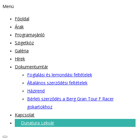
Menü
Főoldal
Árak
Programajánló
Szigetköz
Galéria
Hírek
Dokumentumtár
Foglalási és lemondási feltételek
Általános szerződési feltételek
Házirend
Bérleti szerződés a Berg Gran Tour F Racer
gokartokhoz
Kapcsolat
Dunatura Lekvár