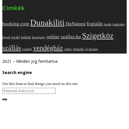
Címkék
Dunakiliti
booking.com
DuNatura
foglalás
kajak
kiadvány
Szigetköz
online
szallas.hu
képek
kíváló
külföld
lecsóparty
szállás
vendégház
vendég
videó
értékelés
új honlap
2021 – Minden jog fenntartva
Search engine
Use this form to find things you need on this site