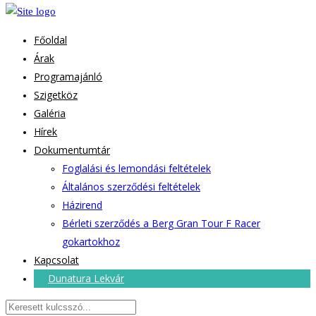
Főoldal
Árak
Programajánló
Szigetköz
Galéria
Hírek
Dokumentumtár
Foglalási és lemondási feltételek
Általános szerződési feltételek
Házirend
Bérleti szerződés a Berg Gran Tour F Racer
gokartokhoz
Kapcsolat
Dunatura Lekvár