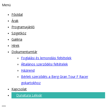
Menü
Főoldal
Árak
Programajánló
Szigetköz
Galéria
Hírek
Dokumentumtár
Foglalási és lemondási feltételek
Általános szerződési feltételek
Házirend
Bérleti szerződés a Berg Gran Tour F Racer
gokartokhoz
Kapcsolat
Dunatura Lekvár