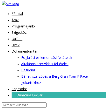
Főoldal
Árak
Programajánló
Szigetköz
Galéria
Hírek
Dokumentumtár
Foglalási és lemondási feltételek
Általános szerződési feltételek
Házirend
Bérleti szerződés a Berg Gran Tour F Racer
gokartokhoz
Kapcsolat
Dunatura Lekvár