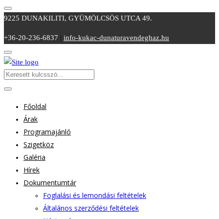
9225 DUNAKILITI, GYÜMÖLCSÖS UTCA 49.
+36-20-236-6837
|
info-kukac-dunaturavendeghaz.hu
Főoldal
Árak
Programajánló
Szigetköz
Galéria
Hírek
Dokumentumtár
Foglalási és lemondási feltételek
Általános szerződési feltételek