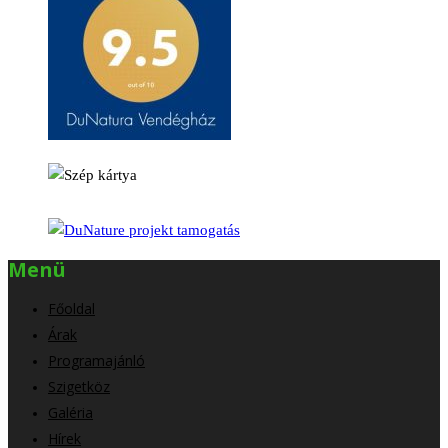
Menü
Főoldal
Árak
Programajánló
Szigetköz
Galéria
Hírek