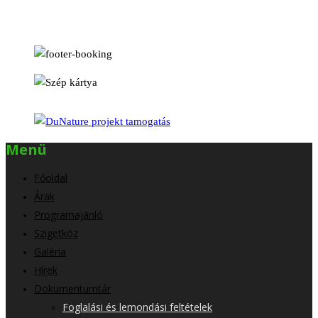
Menü
Főoldal
Árak
Programajánló
Szigetköz
Galéria
Hírek
Dokumentumtár
Foglalási és lemondási feltételek