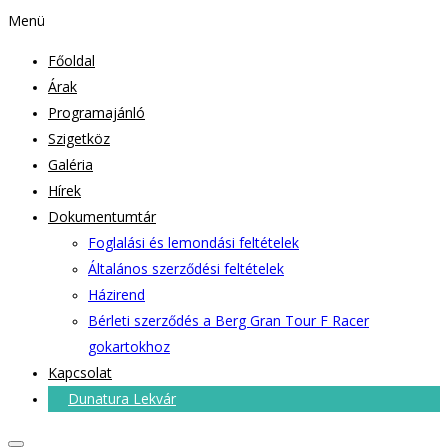
Menü
Főoldal
Árak
Programajánló
Szigetköz
Galéria
Hírek
Dokumentumtár
Foglalási és lemondási feltételek
Általános szerződési feltételek
Házirend
Bérleti szerződés a Berg Gran Tour F Racer
gokartokhoz
Kapcsolat
Dunatura Lekvár