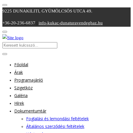
9225 DUNAKILITI, GYÜMÖLCSÖS UTCA 49.
+36-20-236-6837
|
info-kukac-dunaturavendeghaz.hu
Főoldal
Árak
Programajánló
Szigetköz
Galéria
Hírek
Dokumentumtár
Foglalási és lemondási feltételek
Általános szerződési feltételek