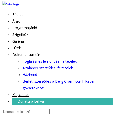
Főoldal
Árak
Programajánló
Szigetköz
Galéria
Hírek
Dokumentumtár
Foglalási és lemondási feltételek
Általános szerződési feltételek
Házirend
Bérleti szerződés a Berg Gran Tour F Racer
gokartokhoz
Kapcsolat
Dunatura Lekvár