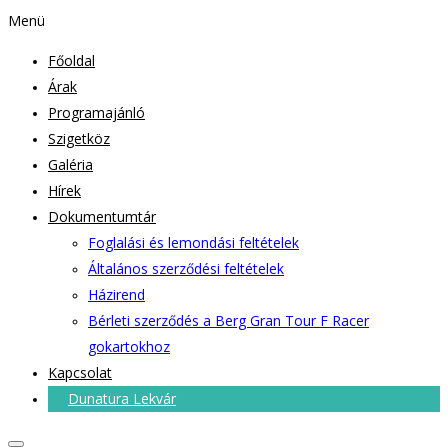
Menü
Főoldal
Árak
Programajánló
Szigetköz
Galéria
Hírek
Dokumentumtár
Foglalási és lemondási feltételek
Általános szerződési feltételek
Házirend
Bérleti szerződés a Berg Gran Tour F Racer
gokartokhoz
Kapcsolat
Dunatura Lekvár