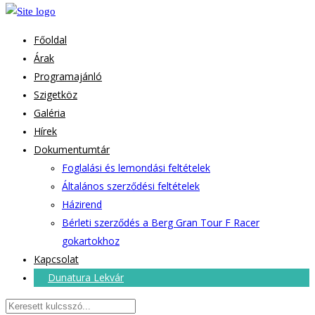
Főoldal
Árak
Programajánló
Szigetköz
Galéria
Hírek
Dokumentumtár
Foglalási és lemondási feltételek
Általános szerződési feltételek
Házirend
Bérleti szerződés a Berg Gran Tour F Racer
gokartokhoz
Kapcsolat
Dunatura Lekvár