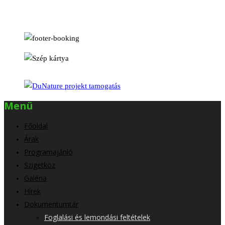
Menü
Főoldal
Árak
Programajánló
Szigetköz
Galéria
Hírek
Dokumentumtár
Foglalási és lemondási feltételek