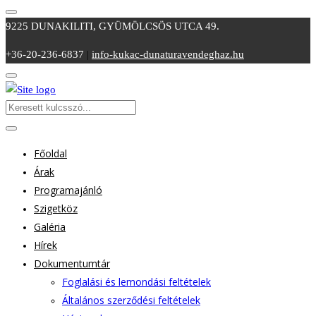
9225 DUNAKILITI, GYÜMÖLCSÖS UTCA 49.
+36-20-236-6837
|
info-kukac-dunaturavendeghaz.hu
Főoldal
Árak
Programajánló
Szigetköz
Galéria
Hírek
Dokumentumtár
Foglalási és lemondási feltételek
Általános szerződési feltételek